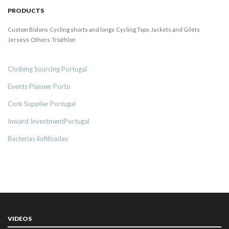
PRODUCTS
Custom Bidons
Cycling shorts and longs
Cycling Tops
Jackets and Gilets
Jerseys
Others
Triathlon
Clothing Sourcing Portugal
Events Planner Porto
Cork Supplier Portugal
Inward InvestmentPortugal
Bacterias liofilizadas
VIDEOS