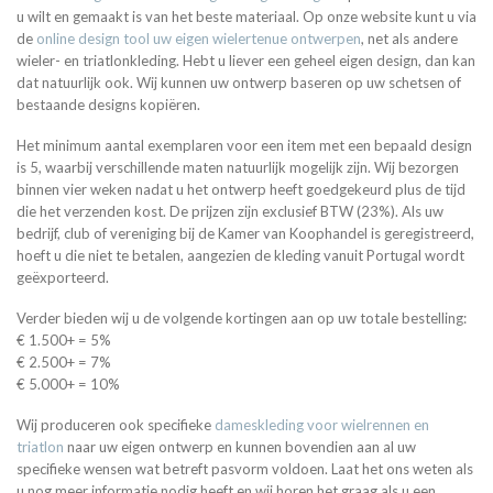
u wilt en gemaakt is van het beste materiaal. Op onze website kunt u via
de
online design tool uw eigen wielertenue ontwerpen
, net als andere
wieler- en triatlonkleding. Hebt u liever een geheel eigen design, dan kan
dat natuurlijk ook. Wij kunnen uw ontwerp baseren op uw schetsen of
bestaande designs kopiëren.
Het minimum aantal exemplaren voor een item met een bepaald design
is 5, waarbij verschillende maten natuurlijk mogelijk zijn. Wij bezorgen
binnen vier weken nadat u het ontwerp heeft goedgekeurd plus de tijd
die het verzenden kost. De prijzen zijn exclusief BTW (23%). Als uw
bedrijf, club of vereniging bij de Kamer van Koophandel is geregistreerd,
hoeft u die niet te betalen, aangezien de kleding vanuit Portugal wordt
geëxporteerd.
Verder bieden wij u de volgende kortingen aan op uw totale bestelling:
€ 1.500+ = 5%
€ 2.500+ = 7%
€ 5.000+ = 10%
Wij produceren ook specifieke
dameskleding voor wielrennen en
triatlon
naar uw eigen ontwerp en kunnen bovendien aan al uw
specifieke wensen wat betreft pasvorm voldoen. Laat het ons weten als
u nog meer informatie nodig heeft en wij horen het graag als u een