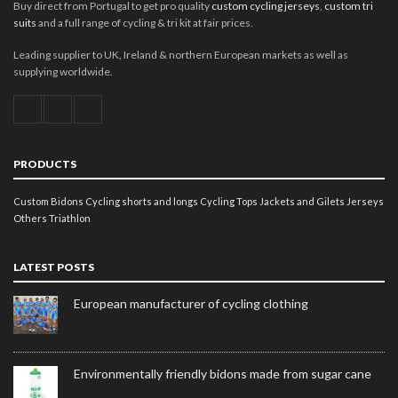
Buy direct from Portugal to get pro quality
custom cycling jerseys
,
custom tri
suits
and a full range of cycling & tri kit at fair prices.
Leading supplier to UK, Ireland & northern European markets as well as
supplying worldwide.
PRODUCTS
Custom Bidons
Cycling shorts and longs
Cycling Tops
Jackets and Gilets
Jerseys
Others
Triathlon
LATEST POSTS
European manufacturer of cycling clothing
Environmentally friendly bidons made from sugar cane