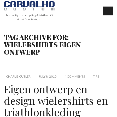
Pro quality custom cycling & triathlon kit
direct from Portugal
TAG ARCHIVE FOR:
WIELERSHIRTS EIGEN
ONTWERP
CHARLIE CUTLER
JULY 8, 2010
4 COMMENTS
TIPS
Eigen ontwerp en
design wielershirts en
triathlonkleding