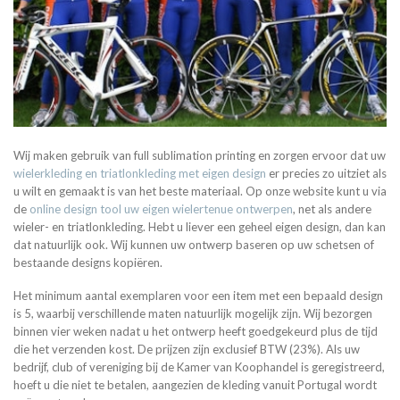
Wij maken gebruik van full sublimation printing en zorgen ervoor dat uw
wielerkleding en triatlonkleding met eigen design
er precies zo uitziet als
u wilt en gemaakt is van het beste materiaal. Op onze website kunt u via
de
online design tool uw eigen wielertenue ontwerpen
, net als andere
wieler- en triatlonkleding. Hebt u liever een geheel eigen design, dan kan
dat natuurlijk ook. Wij kunnen uw ontwerp baseren op uw schetsen of
bestaande designs kopiëren.
Het minimum aantal exemplaren voor een item met een bepaald design
is 5, waarbij verschillende maten natuurlijk mogelijk zijn. Wij bezorgen
binnen vier weken nadat u het ontwerp heeft goedgekeurd plus de tijd
die het verzenden kost. De prijzen zijn exclusief BTW (23%). Als uw
bedrijf, club of vereniging bij de Kamer van Koophandel is geregistreerd,
hoeft u die niet te betalen, aangezien de kleding vanuit Portugal wordt