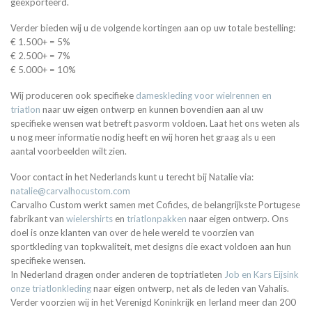
geëxporteerd.
Verder bieden wij u de volgende kortingen aan op uw totale bestelling:
€ 1.500+ = 5%
€ 2.500+ = 7%
€ 5.000+ = 10%
Wij produceren ook specifieke
dameskleding voor wielrennen en
triatlon
naar uw eigen ontwerp en kunnen bovendien aan al uw
specifieke wensen wat betreft pasvorm voldoen. Laat het ons weten als
u nog meer informatie nodig heeft en wij horen het graag als u een
aantal voorbeelden wilt zien.
Voor contact in het Nederlands kunt u terecht bij Natalie via:
natalie@carvalhocustom.com
Carvalho Custom werkt samen met Cofides, de belangrijkste Portugese
fabrikant van
wielershirts
en
triatlonpakken
naar eigen ontwerp. Ons
doel is onze klanten van over de hele wereld te voorzien van
sportkleding van topkwaliteit, met designs die exact voldoen aan hun
specifieke wensen.
In Nederland dragen onder anderen de toptriatleten
Job en Kars Eijsink
onze triatlonkleding
naar eigen ontwerp, net als de leden van Vahalis.
Verder voorzien wij in het Verenigd Koninkrijk en Ierland meer dan 200