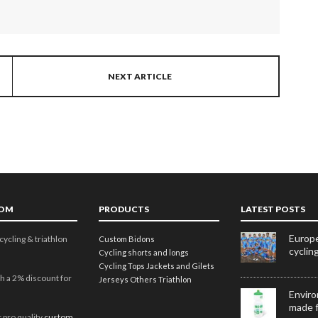
NEXT ARTICLE
TOM
PRODUCTS
LATEST POSTS
Europe
cycling & triathlon
Custom Bidons
cyclin
Cycling shorts and longs
Cycling Tops
Jackets and Gilets
h a 2% discount for
Jerseys
Others
Triathlon
Enviro
made 
 pro quality
custom