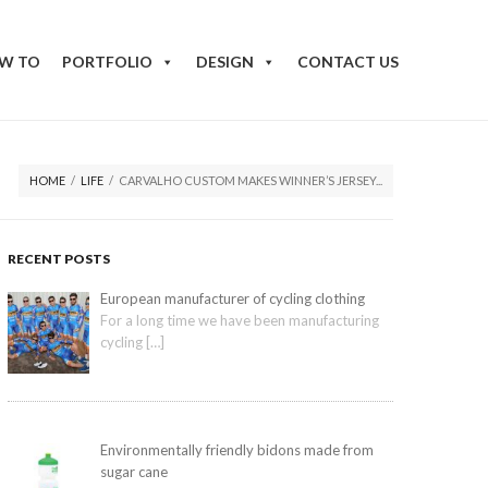
W TO
PORTFOLIO
DESIGN
CONTACT US
HOME
/
LIFE
/
CARVALHO CUSTOM MAKES WINNER’S JERSEY...
RECENT POSTS
European manufacturer of cycling clothing
For a long time we have been manufacturing
cycling
[…]
Environmentally friendly bidons made from
sugar cane