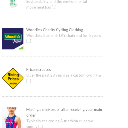
Sustainability and the environmental
movement has
[…]
Woodie’s Charity Cycling Clothing
Woodie’s is an Irish DIY chain and for 5 years
[…]
Price increases
Over the past 20 years as a custom cycling &
[…]
Making a mini-order after receiving your main
order
Typically the cycling & triathlon clubs we
supply
[…]